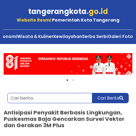
tangerangkota
.go.id
Website Resmi
Pemerintah Kota Tangerang
Ekonomi
Wisata & Kuliner
Kewilayahan
Serba Serbi
Galeri Foto
Cari Berita
Antisipasi Penyakit Berbasis Lingkungan,
Puskesmas Baja Gencarkan Survei Vektor
dan Gerakan 3M Plus