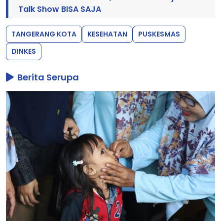
Talk Show BISA SAJA
TANGERANG KOTA
KESEHATAN
PUSKESMAS
DINKES
Berita Serupa