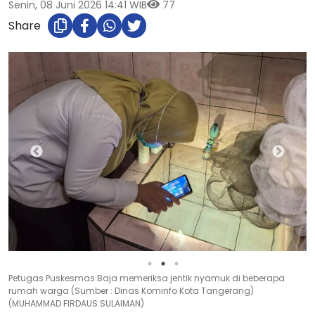
Senin, 08 Juni 2026 14:41 WIB
77
Share
Petugas Puskesmas Baja memeriksa jentik nyamuk di beberapa
rumah warga (Sumber : Dinas Kominfo Kota Tangerang)
(MUHAMMAD FIRDAUS SULAIMAN)