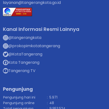
layanan@tangerangkota.go.id
Kanal Informasi Resmi Lainnya
@tangerangkota
@prokopimkotatangerang
@KotaTangerang
Kota Tangerang
Tangerang TV
Pengunjung
Pengunjung hari ini
:
5.971
Pengunjung online
:
48
Total pengunjung
:
9.953.524