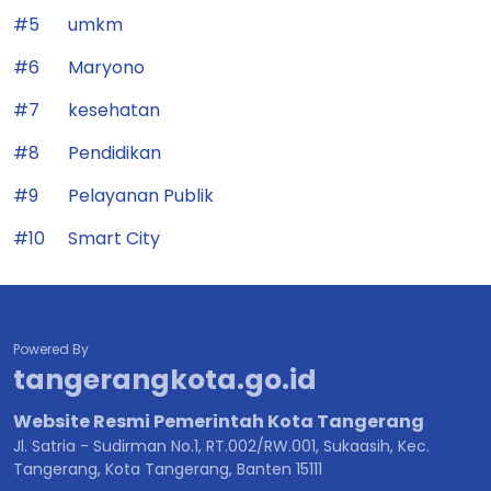
#5
umkm
#6
Maryono
#7
kesehatan
#8
Pendidikan
#9
Pelayanan Publik
#10
Smart City
Powered By
tangerangkota.go.id
Website Resmi Pemerintah Kota Tangerang
Jl. Satria - Sudirman No.1, RT.002/RW.001, Sukaasih, Kec.
Tangerang, Kota Tangerang, Banten 15111