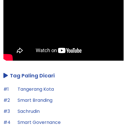
Tag Paling Dicari
#1
Tangerang Kota
#2
Smart Branding
#3
Sachrudin
#4
Smart Governance