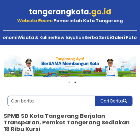
tangerangkota
.go.id
Website Resmi
Pemerintah Kota Tangerang
Ekonomi
Wisata & Kuliner
Kewilayahan
Serba Serbi
Galeri Foto
Cari Berita
SPMB SD Kota Tangerang Berjalan
Transparan, Pemkot Tangerang Sediakan
18 Ribu Kursi