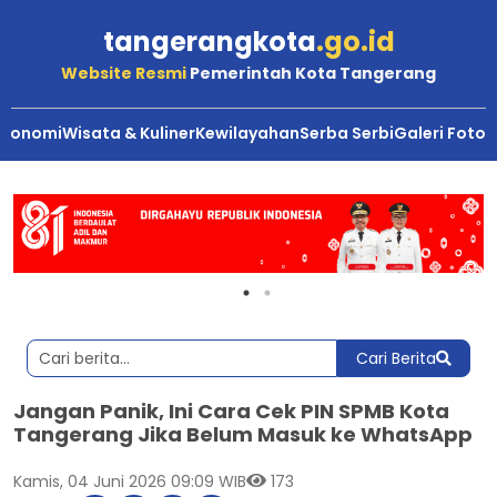
tangerangkota
.go.id
Website Resmi
Pemerintah Kota Tangerang
Ekonomi
Wisata & Kuliner
Kewilayahan
Serba Serbi
Galeri Foto
Cari Berita
Jangan Panik, Ini Cara Cek PIN SPMB Kota
Tangerang Jika Belum Masuk ke WhatsApp
Kamis, 04 Juni 2026 09:09 WIB
173