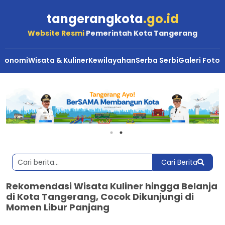
tangerangkota
.go.id
Website Resmi
Pemerintah Kota Tangerang
Ekonomi
Wisata & Kuliner
Kewilayahan
Serba Serbi
Galeri Foto
Cari Berita
Rekomendasi Wisata Kuliner hingga Belanja
di Kota Tangerang, Cocok Dikunjungi di
Momen Libur Panjang