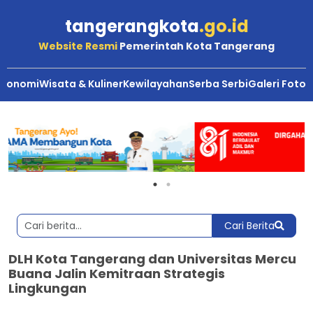
tangerangkota
.go.id
Website Resmi
Pemerintah Kota Tangerang
Ekonomi
Wisata & Kuliner
Kewilayahan
Serba Serbi
Galeri Foto
Cari Berita
DLH Kota Tangerang dan Universitas Mercu
Buana Jalin Kemitraan Strategis
Lingkungan