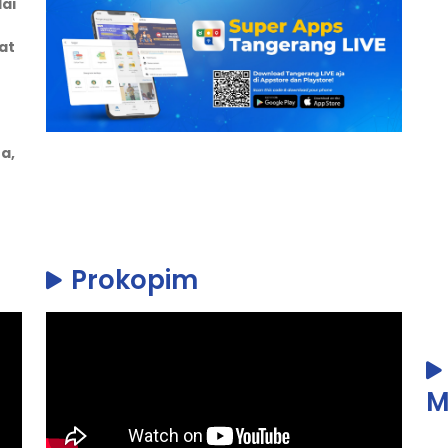
ai
at
a,
Prokopim
M