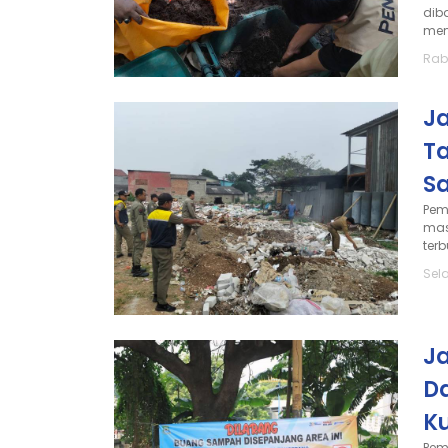
dib
mem
Rabu
J
T
S
Pem
mas
ter
Sela
J
D
K
Pem