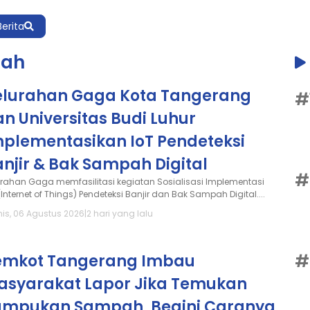
Berita
pah
elurahan Gaga Kota Tangerang
#
n Universitas Budi Luhur
mplementasikan IoT Pendeteksi
njir & Bak Sampah Digital
#
urahan Gaga memfasilitasi kegiatan Sosialisasi Implementasi
(Internet of Things) Pendeteksi Banjir dan Bak Sampah Digital....
is, 06 Agustus 2026
|
2 hari yang lalu
#
emkot Tangerang Imbau
asyarakat Lapor Jika Temukan
umpukan Sampah, Begini Caranya