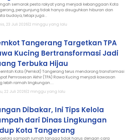
tengah semarak pesta rakyat yang menjadi kebanggaan Kota
gerang, pengunjung tidak hanya disuguhkan hiburan dan
ta budaya, tetapi juga...
s, 23 Juli 2026
|
2 minggu yang lalu
emkot Tangerang Targetkan TPA
awa Kucing Bertransformasi Jadi
uang Terbuka Hijau
erintah Kota (Pemkot) Tangerang terus mendorong transformasi
pat Pemrosesan Akhir (TPA) Rawa Kucing menjadi kawasan
g lebih ramah lingkungan....
, 22 Juli 2026
|
2 minggu yang lalu
ngan Dibakar, Ini Tips Kelola
ampah dari Dinas Lingkungan
idup Kota Tangerang
gelola sampah rumah tangga tidak harus dengan cara