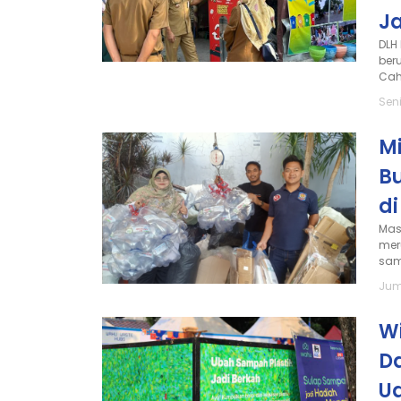
J
DLH
ber
Cah
Seni
M
B
d
Mas
mer
sam
Jum
Wi
D
U