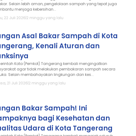
akar. Selain lebih aman, pengelolaan sampah yang tepat juga
bantu menjaga kebersihan...
, 22 Juli 2026
|
2 minggu yang lalu
angan Asal Bakar Sampah di Kota
angerang, Kenali Aturan dan
anksinya
erintah Kota (Pemkot) Tangerang kembali mengingatkan
yarakat agar tidak melakukan pembakaran sampah secara
buka. Selain membahayakan lingkungan dan kes...
sa, 21 Juli 2026
|
2 minggu yang lalu
angan Bakar Sampah! Ini
ampaknya bagi Kesehatan dan
ualitas Udara di Kota Tangerang
erintah Kota (Pemkot) Tangerang kembali mengajak seluruh