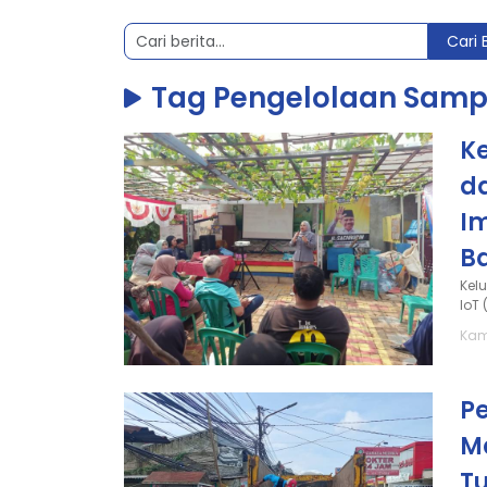
Cari 
Tag Pengelolaan Sam
K
da
I
Ba
Kel
IoT 
Kam
P
M
T