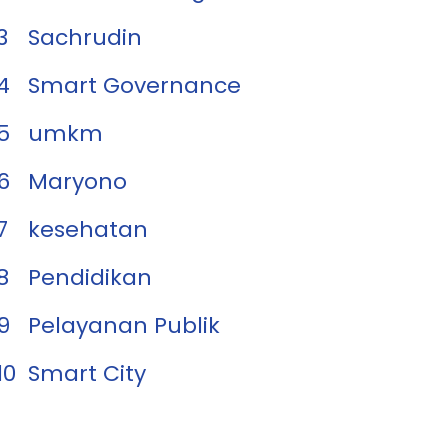
3
Sachrudin
4
Smart Governance
5
umkm
6
Maryono
7
kesehatan
8
Pendidikan
9
Pelayanan Publik
10
Smart City