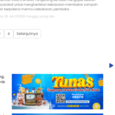
yarakat untuk menghentikan kebiasaan membakar sampah.
ain berpotensi memicu kebakaran, pembaka...
s, 16 Juli 2026
|
3 minggu yang lalu
3
4
Selanjutnya
ng,
nik