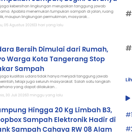
jaga kebersihan lingkungan merupakan tanggung jawab
sama. Apabila menemukan tumpukan sampah di jalan, ruang
#
lik, maupun lingkungan permukiman, masyarak...
u, 05 Agustus 2026
|
3 hari yang lalu
#
ara Bersih Dimulai dari Rumah,
yo Warga Kota Tangerang Stop
akar Sampah
jaga kualitas udara tidak hanya menjadi tanggung jawab
Li
erintah, tetapi juga seluruh masyarakat. Salah satu langkah
erhana yang dapat dilakukan...
s, 30 Juli 2026
|
1 minggu yang lalu
ampung Hingga 20 Kg Limbah B3,
#
opbox Sampah Elektronik Hadir di
#
ank Sampah Cahaya RW 08 Alam