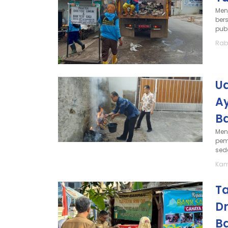
Men
ber
pub
Rab
Ud
A
B
Men
pem
sed
Kami
T
Dr
B