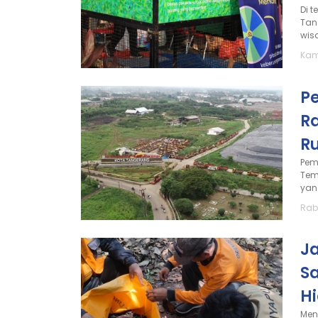
Di 
Tan
wisa
Kami
P
R
R
Pem
Tem
yan
Rabu
Ja
S
H
Men