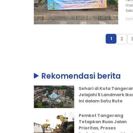
mas
Sel
Kami
1
2
Rekomendasi berita
Sehari di Kota Tangera
Jelajahi 5 Landmark Iko
Ini dalam Satu Rute
Pemkot Tangerang
Tetapkan Ruas Jalan
Prioritas, Proses