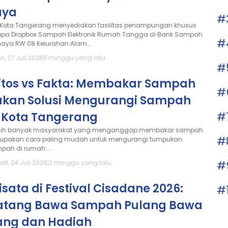
aya
#
 Kota Tangerang menyediakan fasilitas penampungan khusus
upa Dropbox Sampah Elektronik Rumah Tangga di Bank Sampah
#
aya RW 08 Kelurahan Alam...
n, 27 Juli 2026
|
1 minggu yang lalu
#
itos vs Fakta: Membakar Sampah
#
ukan Solusi Mengurangi Sampah
#
i Kota Tangerang
ih banyak masyarakat yang menganggap membakar sampah
#
upakan cara paling mudah untuk mengurangi tumpukan
pah di rumah....
#
at, 24 Juli 2026
|
2 minggu yang lalu
sata di Festival Cisadane 2026:
#
atang Bawa Sampah Pulang Bawa
ang dan Hadiah