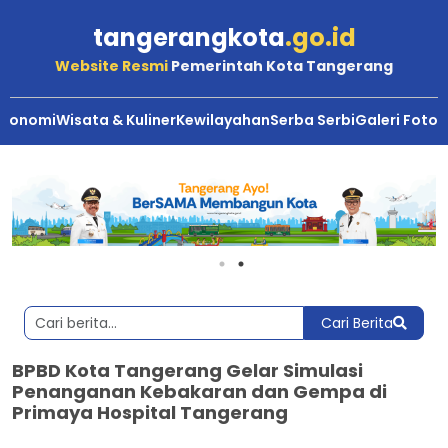
tangerangkota
.go.id
Website Resmi
Pemerintah Kota Tangerang
Ekonomi
Wisata & Kuliner
Kewilayahan
Serba Serbi
Galeri Foto
Cari Berita
BPBD Kota Tangerang Gelar Simulasi
Penanganan Kebakaran dan Gempa di
Primaya Hospital Tangerang