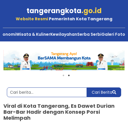
tangerangkota
.go.id
Website Resmi
Pemerintah Kota Tangerang
Ekonomi
Wisata & Kuliner
Kewilayahan
Serba Serbi
Galeri Foto
Cari Berita
Viral di Kota Tangerang, Es Dawet Durian
Bar-Bar Hadir dengan Konsep Porsi
Melimpah