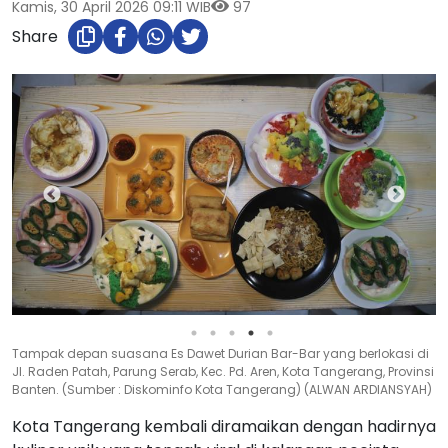
Kamis, 30 April 2026 09:11 WIB
97
Share
Berbagai pilihan menu best seller yang ada di Es Dawet Durian Bar-
Bar yang berlokasi di Jl. Raden Patah, Parung Serab, Kec. Pd. Aren,
Kota Tangerang, Provinsi Banten. (Sumber : Diskominfo Kota
Tangerang) (ALWAN ARDIANSYAH)
Kota Tangerang kembali diramaikan dengan hadirnya