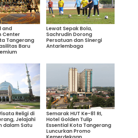
l and
Lewat Sepak Bola,
n Center
Sachrudin Dorong
ta Tangerang
Persatuan dan Sinergi
silitas Baru
Antarlembaga
remium
isata Religi di
Semarak HUT Ke-81 RI,
rang, Jelajahi
Hotel Golden Tulip
 dalam Satu
Essential Kota Tangerang
Luncurkan Promo
Kemerdekaan