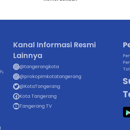
Kanal Informasi Resmi
P
Lainnya
Pen
Pen
@tangerangkota
Tot
h,
@prokopimkotatangerang
S
@KotaTangerang
T
Kota Tangerang
Tangerang TV
g