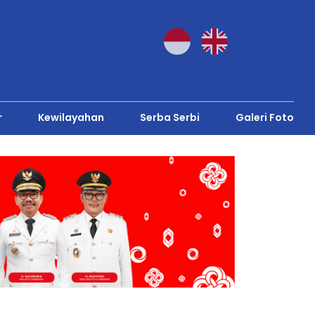
r
Kewilayahan
Serba Serbi
Galeri Foto