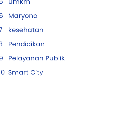
5
umkm
6
Maryono
7
kesehatan
8
Pendidikan
9
Pelayanan Publik
10
Smart City