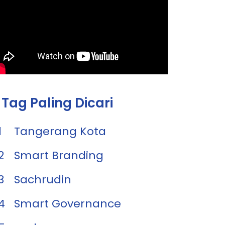
Tag Paling Dicari
1
Tangerang Kota
2
Smart Branding
3
Sachrudin
4
Smart Governance