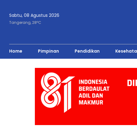
Sabtu, 08 Agustus 2026
o
Tangerang,
28
C
Home
Pimpinan
Pendidikan
Kesehata