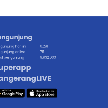
engunjung
gunjung hari ini
:
6.281
gunjung online
:
75
al pengunjung
:
9.932.603
uperapp
angerangLIVE