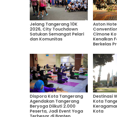
Jelang Tangerang 10K
Aston Hote
2026, City Touchdown
Conventio
Satukan Semangat Pelari
Cimone Ko
dan Komunitas
Kenalkan Fa
Berkelas P
Destinasi W
Dispora Kota Tangerang
Kota Tange
Agendakan Tangerang
Keragaman
Beryoga Diikuti 2.000
Kota
Peserta, Jadi Event Yoga
Terbesar di Banten