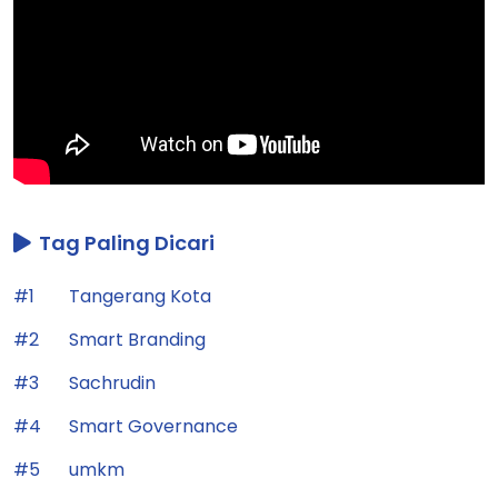
Tag Paling Dicari
#1
Tangerang Kota
#2
Smart Branding
#3
Sachrudin
#4
Smart Governance
#5
umkm