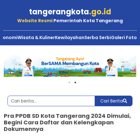
tangerangkota
.go.id
Website Resmi
Pemerintah Kota Tangerang
Ekonomi
Wisata & Kuliner
Kewilayahan
Serba Serbi
Galeri Foto
Cari Berita
Pra PPDB SD Kota Tangerang 2024 Dimulai,
Begini Cara Daftar dan Kelengkapan
Dokumennya