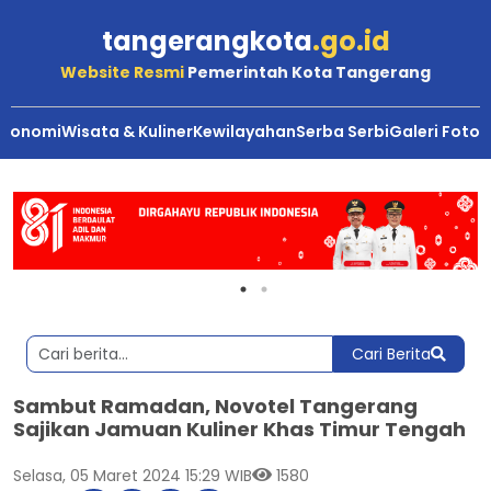
tangerangkota
.go.id
Website Resmi
Pemerintah Kota Tangerang
Ekonomi
Wisata & Kuliner
Kewilayahan
Serba Serbi
Galeri Foto
Cari Berita
Sambut Ramadan, Novotel Tangerang
Sajikan Jamuan Kuliner Khas Timur Tengah
Selasa, 05 Maret 2024 15:29 WIB
1580