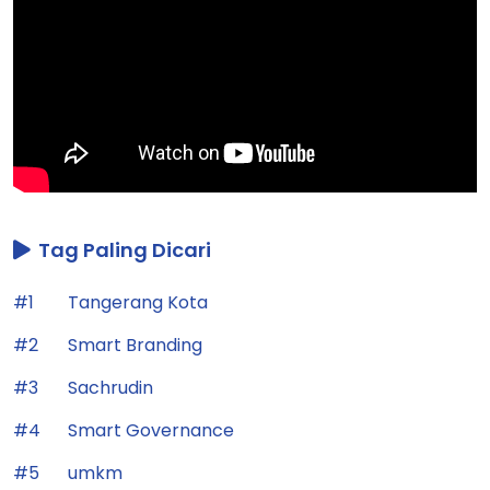
Tag Paling Dicari
#1
Tangerang Kota
#2
Smart Branding
#3
Sachrudin
#4
Smart Governance
#5
umkm