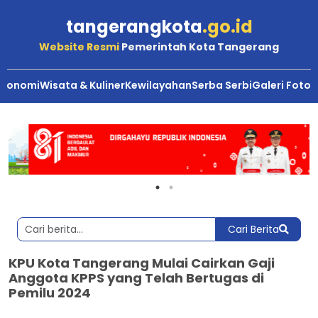
tangerangkota
.go.id
Website Resmi
Pemerintah Kota Tangerang
Ekonomi
Wisata & Kuliner
Kewilayahan
Serba Serbi
Galeri Foto
Cari Berita
KPU Kota Tangerang Mulai Cairkan Gaji
Anggota KPPS yang Telah Bertugas di
Pemilu 2024