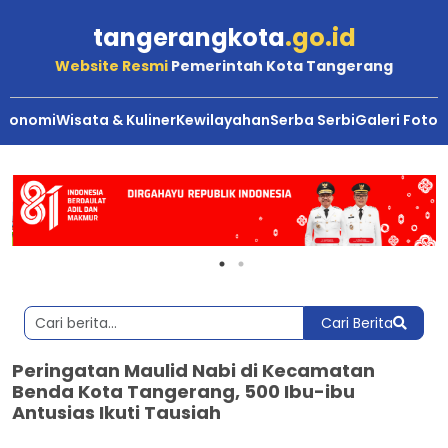
tangerangkota
.go.id
Website Resmi
Pemerintah Kota Tangerang
Ekonomi
Wisata & Kuliner
Kewilayahan
Serba Serbi
Galeri Foto
Cari Berita
Peringatan Maulid Nabi di Kecamatan
Benda Kota Tangerang, 500 Ibu-ibu
Antusias Ikuti Tausiah