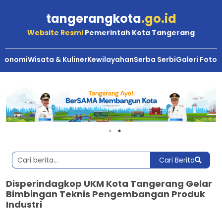
tangerangkota
.go.id
Website Resmi
Pemerintah Kota Tangerang
Ekonomi
Wisata & Kuliner
Kewilayahan
Serba Serbi
Galeri Foto
Cari Berita
Disperindagkop UKM Kota Tangerang Gelar
Bimbingan Teknis Pengembangan Produk
Industri