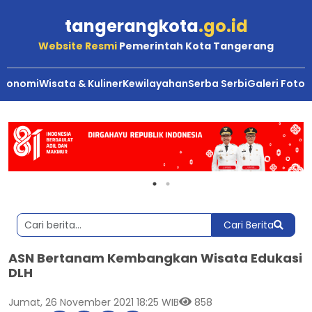
tangerangkota
.go.id
Website Resmi
Pemerintah Kota Tangerang
Ekonomi
Wisata & Kuliner
Kewilayahan
Serba Serbi
Galeri Foto
Cari Berita
ASN Bertanam Kembangkan Wisata Edukasi
DLH
Jumat, 26 November 2021 18:25 WIB
858