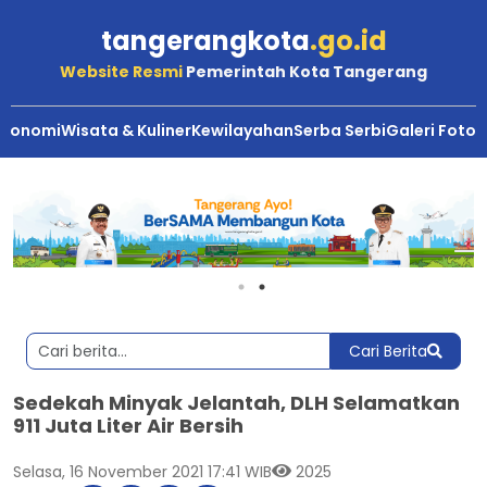
tangerangkota
.go.id
Website Resmi
Pemerintah Kota Tangerang
Ekonomi
Wisata & Kuliner
Kewilayahan
Serba Serbi
Galeri Foto
Cari Berita
Sedekah Minyak Jelantah, DLH Selamatkan
911 Juta Liter Air Bersih
Selasa, 16 November 2021 17:41 WIB
2025