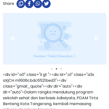
Share
<div id=":o0" class="ii gt "><div id=":o1" class="a3s
aXjCH m1606cbdc6521bed3"><div
class="gmail_quote"><div dir="auto"><div
dir="auto">Dalam rangka mendukung program
sekolah sehat dan berbasis Adiwiyata, PDAM Tirta
Benteng Kota Tangerang, kembali memasang