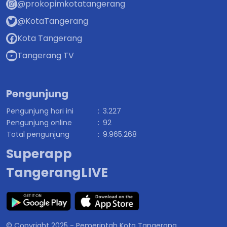
@prokopimkotatangerang
@KotaTangerang
Kota Tangerang
Tangerang TV
Pengunjung
Pengunjung hari ini
:
3.227
Pengunjung online
:
92
Total pengunjung
:
9.965.268
Superapp
TangerangLIVE
© Copyright 2025 - Pemerintah Kota Tangerang