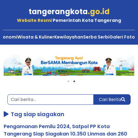
tangerangkota
.go.id
Website Resmi
Pemerintah Kota Tangerang
Ekonomi
Wisata & Kuliner
Kewilayahan
Serba Serbi
Galeri Foto
Berita
Kota
Tangerang
Cari Berita
Tag siap siagakan
Pengamanan Pemilu 2024, Satpol PP Kota
Tangerang Siap Siagakan 10.350 Linmas dan 260