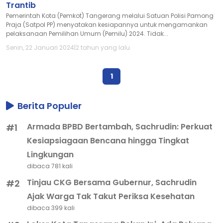
Trantib
Pemerintah Kota (Pemkot) Tangerang melalui Satuan Polisi Pamong
Praja (Satpol PP) menyatakan kesiapannya untuk mengamankan
pelaksanaan Pemilihan Umum (Pemilu) 2024. Tidak...
Senin, 22 Januari 2024
|
2 tahun yang lalu
1
Berita Populer
Armada BPBD Bertambah, Sachrudin: Perkuat
#1
Kesiapsiagaan Bencana hingga Tingkat
Lingkungan
dibaca 781 kali
Tinjau CKG Bersama Gubernur, Sachrudin
#2
Ajak Warga Tak Takut Periksa Kesehatan
dibaca 399 kali