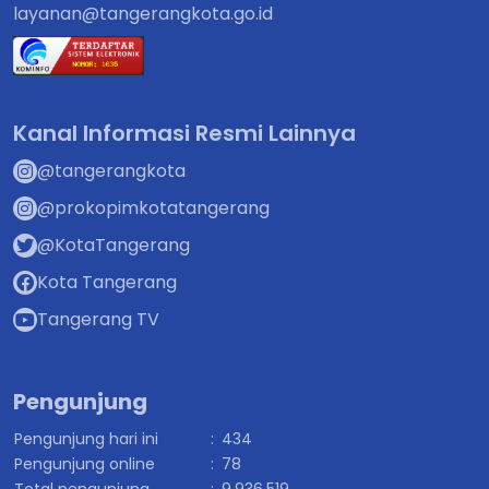
layanan@tangerangkota.go.id
Kanal Informasi Resmi Lainnya
@tangerangkota
@prokopimkotatangerang
@KotaTangerang
Kota Tangerang
Tangerang TV
Pengunjung
Pengunjung hari ini
:
434
Pengunjung online
:
78
Total pengunjung
:
9.936.519