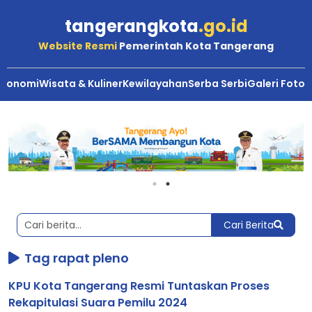
tangerangkota
.go.id
Website Resmi
Pemerintah Kota Tangerang
Ekonomi
Wisata & Kuliner
Kewilayahan
Serba Serbi
Galeri Foto
Berita
Kota
Tangerang
Cari Berita
Tag rapat pleno
KPU Kota Tangerang Resmi Tuntaskan Proses
Rekapitulasi Suara Pemilu 2024