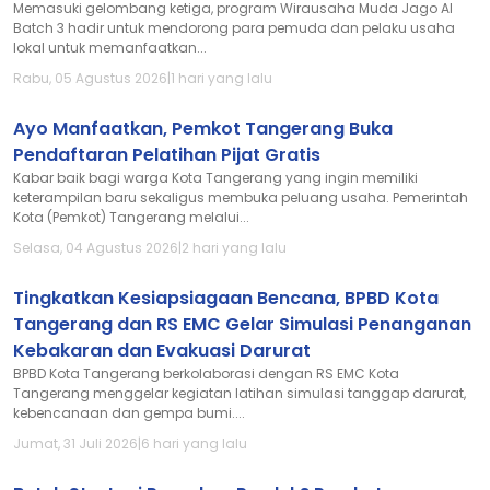
Memasuki gelombang ketiga, program Wirausaha Muda Jago AI
Batch 3 hadir untuk mendorong para pemuda dan pelaku usaha
lokal untuk memanfaatkan...
Rabu, 05 Agustus 2026
|
1 hari yang lalu
Ayo Manfaatkan, Pemkot Tangerang Buka
Pendaftaran Pelatihan Pijat Gratis
Kabar baik bagi warga Kota Tangerang yang ingin memiliki
keterampilan baru sekaligus membuka peluang usaha. Pemerintah
Kota (Pemkot) Tangerang melalui...
Selasa, 04 Agustus 2026
|
2 hari yang lalu
Tingkatkan Kesiapsiagaan Bencana, BPBD Kota
Tangerang dan RS EMC Gelar Simulasi Penanganan
Kebakaran dan Evakuasi Darurat
BPBD Kota Tangerang berkolaborasi dengan RS EMC Kota
Tangerang menggelar kegiatan latihan simulasi tanggap darurat,
kebencanaan dan gempa bumi....
Jumat, 31 Juli 2026
|
6 hari yang lalu