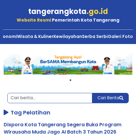
tangerangkota
.go.id
Website Resmi
Pemerintah Kota Tangerang
Ekonomi
Wisata & Kuliner
Kewilayahan
Serba Serbi
Galeri Foto
Berita
Kota
Tangerang
Cari Berita
Tag Pelatihan
Dispora Kota Tangerang Segera Buka Program
Wirausaha Muda Jago AI Batch 3 Tahun 2026