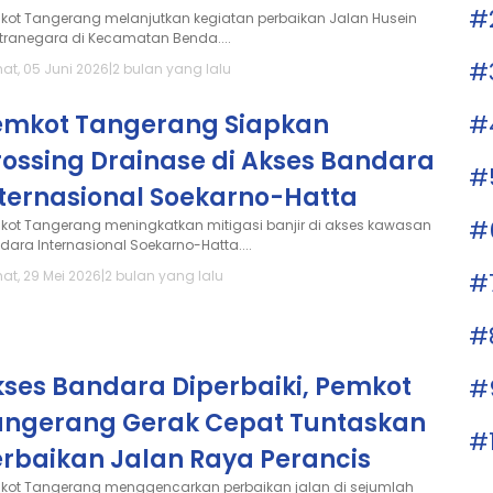
#
kot Tangerang melanjutkan kegiatan perbaikan Jalan Husein
tranegara di Kecamatan Benda....
#
at, 05 Juni 2026
|
2 bulan yang lalu
emkot Tangerang Siapkan
#
rossing Drainase di Akses Bandara
#
nternasional Soekarno-Hatta
#
kot Tangerang meningkatkan mitigasi banjir di akses kawasan
dara Internasional Soekarno-Hatta....
at, 29 Mei 2026
|
2 bulan yang lalu
#
#
kses Bandara Diperbaiki, Pemkot
#
angerang Gerak Cepat Tuntaskan
#
erbaikan Jalan Raya Perancis
kot Tangerang menggencarkan perbaikan jalan di sejumlah