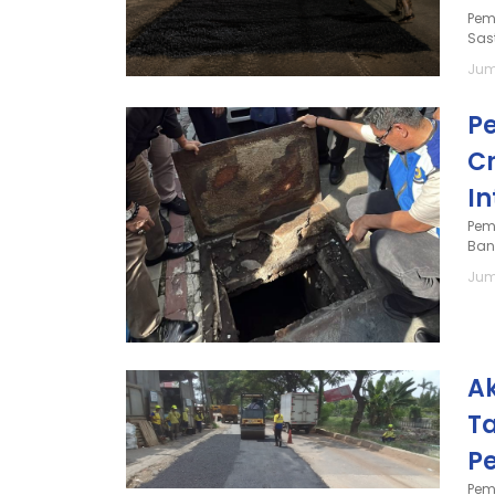
Pem
Sas
Jum
P
C
I
Pem
Ban
Jum
A
T
P
Pem