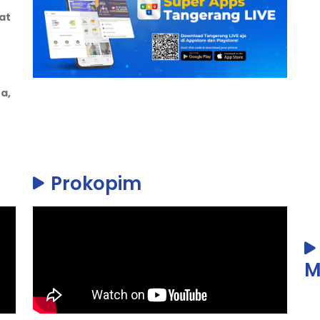
at
a,
Prokopim
M