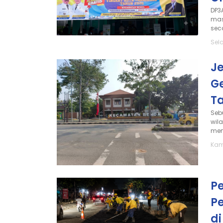
DP3
mas
seca
Sel
J
G
T
Seb
wil
memi
Kam
P
P
d