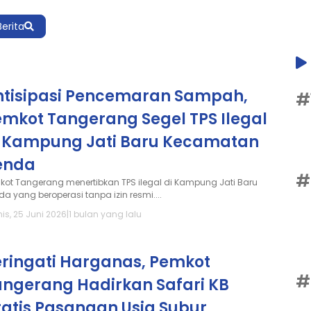
Berita
ntisipasi Pencemaran Sampah,
#
emkot Tangerang Segel TPS Ilegal
i Kampung Jati Baru Kecamatan
enda
#
kot Tangerang menertibkan TPS ilegal di Kampung Jati Baru
a yang beroperasi tanpa izin resmi....
is, 25 Juni 2026
|
1 bulan yang lalu
eringati Harganas, Pemkot
#
angerang Hadirkan Safari KB
ratis Pasangan Usia Subur