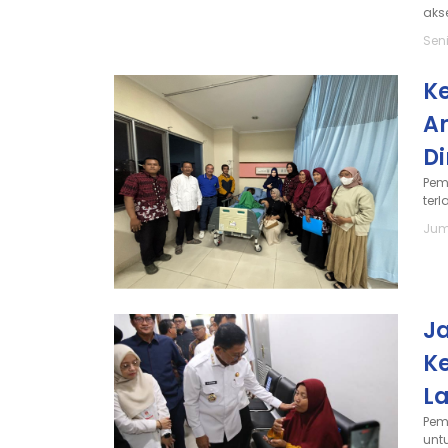
akse
Seni
K
A
D
Pem
terl
Jum
J
K
La
Pem
unt