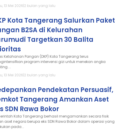
u, 13 Mei 2026
|
2 bulan yang lalu
KP Kota Tangerang Salurkan Paket
angan B2SA di Kelurahan
urumudi Targetkan 30 Balita
ioritas
as Ketahanan Pangan (DKP) Kota Tangerang terus
gintensifkan program intervensi gizi untuk menekan angka
ting....
u, 13 Mei 2026
|
2 bulan yang lalu
edepankan Pendekatan Persuasif,
emkot Tangerang Amankan Aset
ks SDN Rawa Bokor
erintah Kota Tangerang berhasil mengamankan secara fisik
an aset negara berupa eks SDN Rawa Bokor dalam operasi yang
akukan pada...