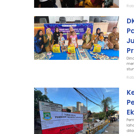
Rab
D
P
J
Pr
Din
men
stun
Rab
K
P
E
Pem
lah
dil