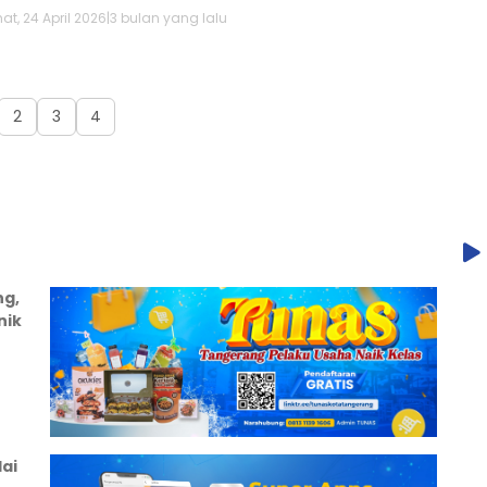
t, 24 April 2026
|
3 bulan yang lalu
2
3
4
ng,
nik
ai