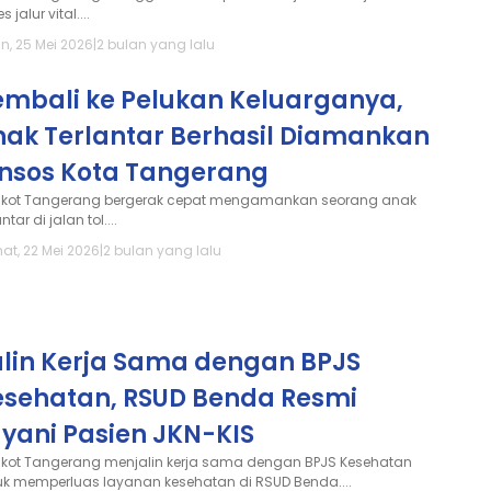
s jalur vital....
n, 25 Mei 2026
|
2 bulan yang lalu
embali ke Pelukan Keluarganya,
nak Terlantar Berhasil Diamankan
insos Kota Tangerang
kot Tangerang bergerak cepat mengamankan seorang anak
antar di jalan tol....
at, 22 Mei 2026
|
2 bulan yang lalu
alin Kerja Sama dengan BPJS
esehatan, RSUD Benda Resmi
yani Pasien JKN-KIS
kot Tangerang menjalin kerja sama dengan BPJS Kesehatan
uk memperluas layanan kesehatan di RSUD Benda....