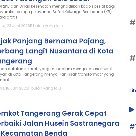
AP2KB dan Dinas Kesehatan menghadirkan kado spesial bagi
yarakat berupa pelayanan Safari Keluarga Berencana (KB)
ra gratis....
#
asa, 23 Juni 2026
|
1 bulan yang lalu
ejak Panjang Bernama Pajang,
erbang Langit Nusantara di Kota
#
angerang
uah catatan sejarah yang mendalam mengenai asal-usul
ayah di Kota Tangerang menyajikan kisah transformatif yang
kat....
is, 18 Juni 2026
|
1 bulan yang lalu
Li
emkot Tangerang Gerak Cepat
erbaiki Jalan Husein Sastranegara
#
i Kecamatan Benda