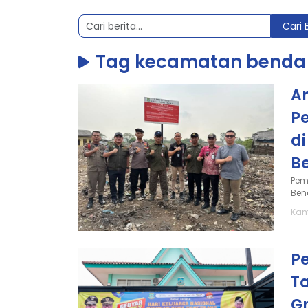
Cari 
Tag kecamatan benda
A
P
d
B
Pem
Bend
Kam
P
T
G