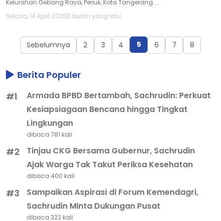
Kelurahan Gebang Raya, Periuk, Kota Tangerang....
Selasa, 14 April 2026
|
3 bulan yang lalu
5
Sebelumnya
2
3
4
6
7
8
Berita Populer
Armada BPBD Bertambah, Sachrudin: Perkuat
#1
Kesiapsiagaan Bencana hingga Tingkat
Lingkungan
dibaca 781 kali
Tinjau CKG Bersama Gubernur, Sachrudin
#2
Ajak Warga Tak Takut Periksa Kesehatan
dibaca 400 kali
Sampaikan Aspirasi di Forum Kemendagri,
#3
Sachrudin Minta Dukungan Pusat
dibaca 322 kali