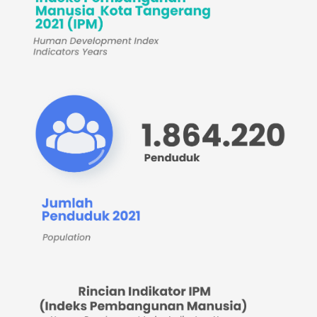
Kecamatan Larangan
Kecamatan Karang Tengah
Kecamatan Neglasari
Kecamatan Karawaci
Kecamatan Jatiuwung
Kecamatan Periuk
Kecamatan Pinang