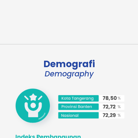
Dinas Lingkungan Hidup
Dinas Penanaman Modal dan Pelayanan Terpadu Satu
Pintu
Dinas Pemuda dan Olahraga
Dinas Perindustrian, Perdagangan, Koperasi, Usaha Kecil
dan Menengah
Dinas Pemberdayaan Perempuan, Perlindungan Anak,
Demografi
Pengendalian Penduduk dan Keluarga Berencana
Demography
Satuan Polisi Pamong Praja
Kecamatan Batuceper
Kecamatan Benda
Kecamatan Tangerang
Kecamatan Cipondoh
Kecamatan Cibodas
Kecamatan Ciledug