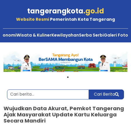
tangerangkota
.go.id
Website Resmi
Pemerintah Kota Tangerang
Ekonomi
Wisata & Kuliner
Kewilayahan
Serba Serbi
Galeri Foto
Cari Berita
Wujudkan Data Akurat, Pemkot Tangerang
Ajak Masyarakat Update Kartu Keluarga
Secara Mandiri