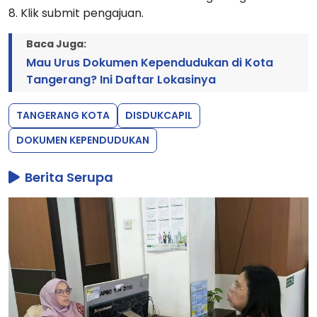
8. Klik submit pengajuan.
Baca Juga:
Mau Urus Dokumen Kependudukan di Kota
Tangerang? Ini Daftar Lokasinya
TANGERANG KOTA
DISDUKCAPIL
DOKUMEN KEPENDUDUKAN
Berita Serupa