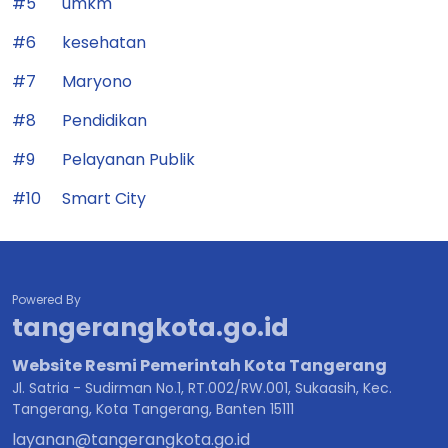
#5
umkm
#6
kesehatan
#7
Maryono
#8
Pendidikan
#9
Pelayanan Publik
#10
Smart City
Powered By
tangerangkota.go.id
Website Resmi Pemerintah Kota Tangerang
Jl. Satria - Sudirman No.1, RT.002/RW.001, Sukaasih, Kec.
Tangerang, Kota Tangerang, Banten 15111
layanan@tangerangkota.go.id