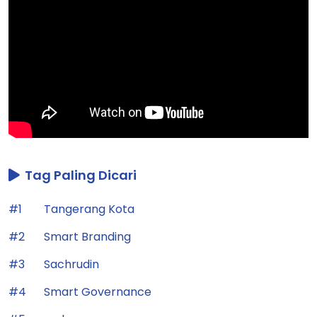
Tag Paling Dicari
#1
Tangerang Kota
#2
Smart Branding
#3
Sachrudin
#4
Smart Governance