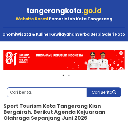
tangerangkota
.go.id
Website Resmi
Pemerintah Kota Tangerang
Ekonomi
Wisata & Kuliner
Kewilayahan
Serba Serbi
Galeri Foto
Cari Berita
Sport Tourism Kota Tangerang Kian
Bergairah, Berikut Agenda Kejuaraan
Olahraga Sepanjang Juni 2026