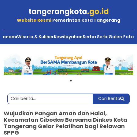
tangerangkota
.go.id
Website Resmi
Pemerintah Kota Tangerang
Ekonomi
Wisata & Kuliner
Kewilayahan
Serba Serbi
Galeri Foto
Cari Berita
Wujudkan Pangan Aman dan Halal,
Kecamatan Cibodas Bersama Dinkes Kota
Tangerang Gelar Pelatihan bagi Relawan
SPPG