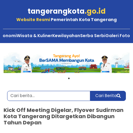
tangerangkota
.go.id
Website Resmi
Pemerintah Kota Tangerang
Ekonomi
Wisata & Kuliner
Kewilayahan
Serba Serbi
Galeri Foto
Cari Berita
Kick Off Meeting Digelar, Flyover Sudirman
Kota Tangerang Ditargetkan Dibangun
Tahun Depan