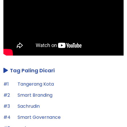
Tag Paling Dicari
#1
Tangerang Kota
#2
Smart Branding
#3
Sachrudin
#4
Smart Governance