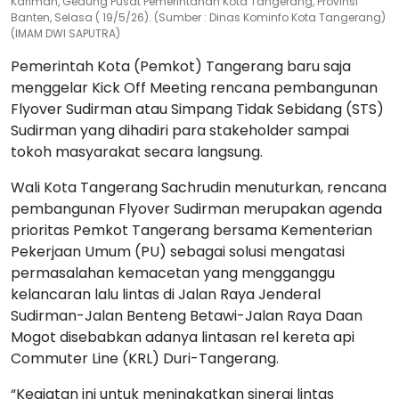
Karimah, Gedung Pusat Pemerintahan Kota Tangerang, Provinsi
Banten, Selasa ( 19/5/26). (Sumber : Dinas Kominfo Kota Tangerang)
(IMAM DWI SAPUTRA)
Pemerintah Kota (Pemkot) Tangerang baru saja
menggelar Kick Off Meeting rencana pembangunan
Flyover Sudirman atau Simpang Tidak Sebidang (STS)
Sudirman yang dihadiri para stakeholder sampai
tokoh masyarakat secara langsung.
Wali Kota Tangerang Sachrudin menuturkan, rencana
pembangunan Flyover Sudirman merupakan agenda
prioritas Pemkot Tangerang bersama Kementerian
Pekerjaan Umum (PU) sebagai solusi mengatasi
permasalahan kemacetan yang mengganggu
kelancaran lalu lintas di Jalan Raya Jenderal
Sudirman-Jalan Benteng Betawi-Jalan Raya Daan
Mogot disebabkan adanya lintasan rel kereta api
Commuter Line (KRL) Duri-Tangerang.
“Kegiatan ini untuk meningkatkan sinergi lintas