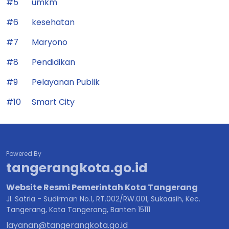
#5
umkm
#6
kesehatan
#7
Maryono
#8
Pendidikan
#9
Pelayanan Publik
#10
Smart City
Powered By
tangerangkota.go.id
Website Resmi Pemerintah Kota Tangerang
Jl. Satria - Sudirman No.1, RT.002/RW.001, Sukaasih, Kec.
Tangerang, Kota Tangerang, Banten 15111
layanan@tangerangkota.go.id