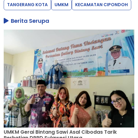
TANGERANG KOTA
UMKM
KECAMATAN CIPONDOH
Berita Serupa
UMKM Gerai Bintang Sawi Asal Cibodas Tarik
Perhatian DPRD Sulawesi Utara