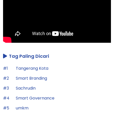
Tag Paling Dicari
#1
Tangerang Kota
#2
Smart Branding
#3
Sachrudin
#4
Smart Governance
#5
umkm