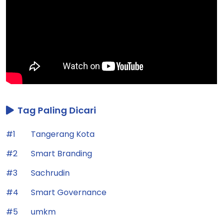
Tag Paling Dicari
#1
Tangerang Kota
#2
Smart Branding
#3
Sachrudin
#4
Smart Governance
#5
umkm