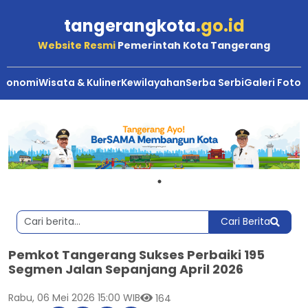
tangerangkota
.go.id
Website Resmi
Pemerintah Kota Tangerang
Ekonomi
Wisata & Kuliner
Kewilayahan
Serba Serbi
Galeri Foto
Cari Berita
Pemkot Tangerang Sukses Perbaiki 195
Segmen Jalan Sepanjang April 2026
Rabu, 06 Mei 2026 15:00 WIB
164