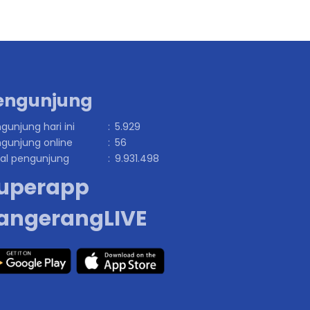
engunjung
gunjung hari ini
:
5.929
gunjung online
:
56
al pengunjung
:
9.931.498
uperapp
angerangLIVE