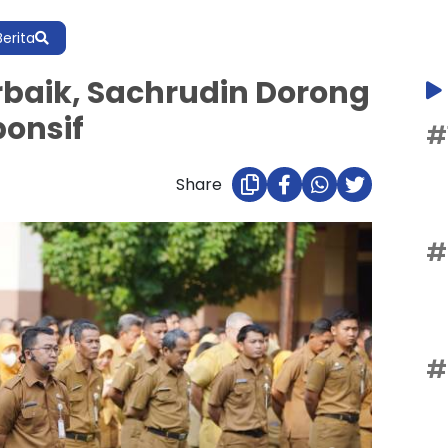
Berita
erbaik, Sachrudin Dorong
ponsif
#
Share
#
#