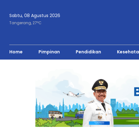
Sabtu, 08 Agustus 2026
o
Tangerang,
27
C
Home
Pimpinan
Pendidikan
Kesehata