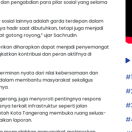
 dan pengabdian para pilar sosial yang selama
r sosial lainnya adalah garda terdepan dalam
hadir saat dibutuhkan, tetapi juga menjadi
t gotong royong,” ujar Sachrudin.
rikan diharapkan dapat menjadi penyemangat
gkatkan kontribusi dan peran aktifnya di
erminan nyata dari nilai kebersamaan dan
#
r dalam membantu masyarakat sekaligus
nya.
#
gerang, juga menyoroti pentingnya respons
#
a terkait infrastruktur seperti jalan
ntah Kota Tangerang membuka ruang seluas-
#
ikan laporan.
yang memudahkan masyarakat melaporkan