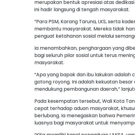
merupakan bentuk apresiasi atas dedikasi
ini hadir langsung di tengah masyarakat.
“Para PSM, Karang Taruna, LKS, serta kade
membantu masyarakat. Mereka tidak hanya 
penguat ketahanan sosial melalui semanga
Ia menambahkan, penghargaan yang dibe
bagi seluruh pilar sosial untuk terus menin
masyarakat.
“Apa yang bapak dan ibu lakukan adalah c
gotong royong. Ini adalah kekuatan besa
mendukung pembangunan daerah,” lanjut
Pada kesempatan tersebut, Wali Kota Tan
cepat terhadap aduan masyarakat, khususny
berlubang. Ia menegaskan bahwa Pemeri
luasnya bagi masyarakat untuk menyampa
“Kita memiliki kanal pengaduan LAKSA, 