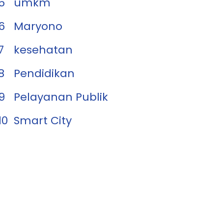
5
umkm
6
Maryono
7
kesehatan
8
Pendidikan
9
Pelayanan Publik
10
Smart City