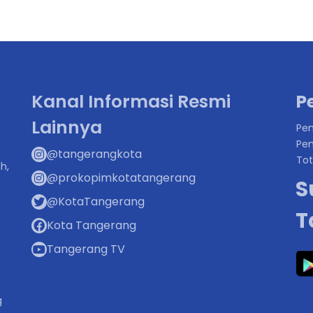
Kanal Informasi Resmi
P
Lainnya
Pen
Pen
@tangerangkota
Tot
h,
@prokopimkotatangerang
S
@KotaTangerang
T
Kota Tangerang
Tangerang TV
g