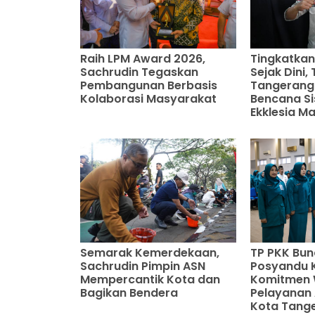
Raih LPM Award 2026,
Tingkatkan
Sachrudin Tegaskan
Sejak Dini
Pembangunan Berbasis
Tangerang
Kolaborasi Masyarakat
Bencana S
Ekklesia M
Semarak Kemerdekaan,
TP PKK Bu
Sachrudin Pimpin ASN
Posyandu 
Mempercantik Kota dan
Komitmen 
Bagikan Bendera
Pelayanan A
Kota Tang