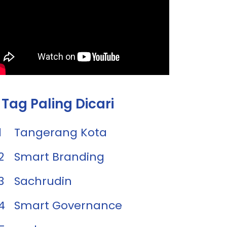
Tag Paling Dicari
1
Tangerang Kota
2
Smart Branding
3
Sachrudin
4
Smart Governance