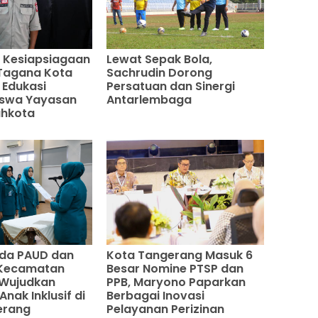
 Kesiapsiagaan
Lewat Sepak Bola,
, Tagana Kota
Sachrudin Dorong
 Edukasi
Persatuan dan Sinergi
iswa Yayasan
Antarlembaga
ahkota
nda PAUD dan
Kota Tangerang Masuk 6
Kecamatan
Besar Nomine PTSP dan
Wujudkan
PPB, Maryono Paparkan
nak Inklusif di
Berbagai Inovasi
erang
Pelayanan Perizinan