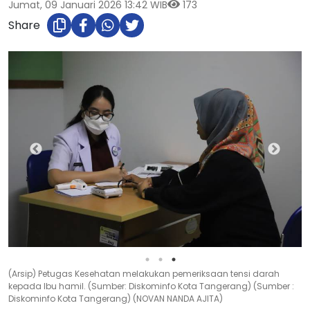
Jumat, 09 Januari 2026 13:42 WIB
173
Share
(Arsip) Petugas Kesehatan melakukan pemeriksaan tensi darah
kepada Ibu hamil. (Sumber: Diskominfo Kota Tangerang) (Sumber :
Diskominfo Kota Tangerang) (NOVAN NANDA AJITA)