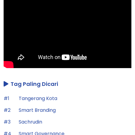
Tag Paling Dicari
#1
Tangerang Kota
#2
Smart Branding
#3
Sachrudin
#4
Smart Governance