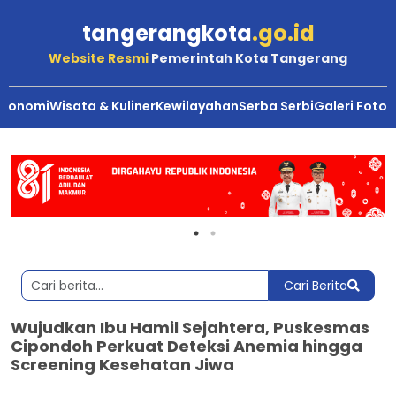
tangerangkota
.go.id
Website Resmi
Pemerintah Kota Tangerang
Ekonomi
Wisata & Kuliner
Kewilayahan
Serba Serbi
Galeri Foto
Cari Berita
Wujudkan Ibu Hamil Sejahtera, Puskesmas
Cipondoh Perkuat Deteksi Anemia hingga
Screening Kesehatan Jiwa