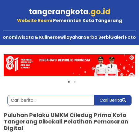
tangerangkota
.go.id
Website Resmi
Pemerintah Kota Tangerang
Ekonomi
Wisata & Kuliner
Kewilayahan
Serba Serbi
Galeri Foto
Cari Berita
Puluhan Pelaku UMKM Ciledug Prima Kota
Tangerang Dibekali Pelatihan Pemasaran
Digital