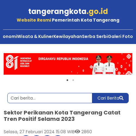
tangerangkota
.go.id
Website Resmi
Pemerintah Kota Tangerang
Ekonomi
Wisata & Kuliner
Kewilayahan
Serba Serbi
Galeri Foto
Cari Berita
Sektor Perikanan Kota Tangerang Catat
Tren Positif Selama 2023
Selasa, 27 Februari 2024 15:08 WIB
2860