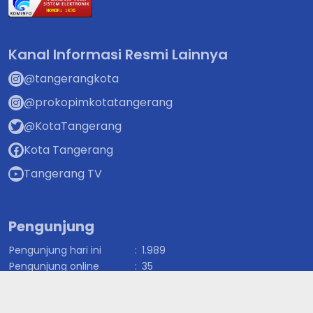
Kanal Informasi Resmi Lainnya
@tangerangkota
@prokopimkotatangerang
@KotaTangerang
Kota Tangerang
Tangerang TV
Pengunjung
Pengunjung hari ini
:
1.989
Pengunjung online
:
35
Total pengunjung
:
9.892.527
Superapp