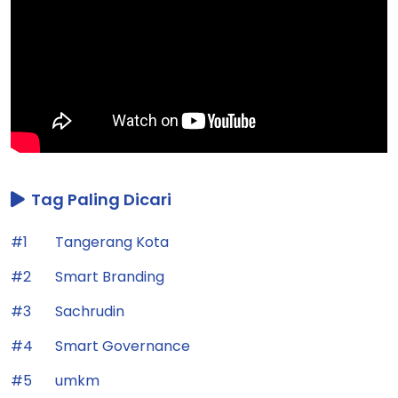
Tag Paling Dicari
#1
Tangerang Kota
#2
Smart Branding
#3
Sachrudin
#4
Smart Governance
#5
umkm