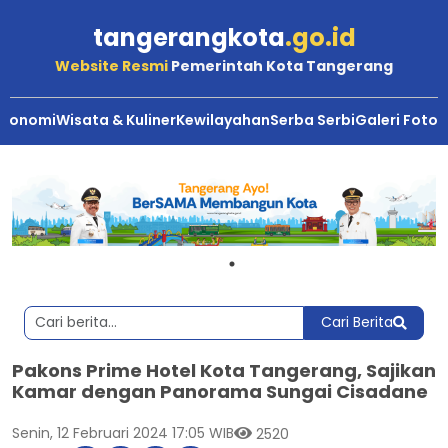
tangerangkota
.go.id
Website Resmi
Pemerintah Kota Tangerang
Ekonomi
Wisata & Kuliner
Kewilayahan
Serba Serbi
Galeri Foto
Cari Berita
Pakons Prime Hotel Kota Tangerang, Sajikan
Kamar dengan Panorama Sungai Cisadane
Senin, 12 Februari 2024 17:05 WIB
2520