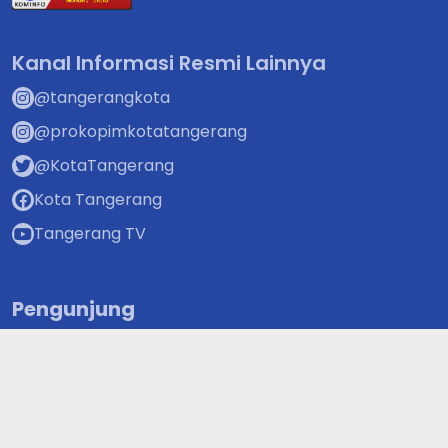
Kanal Informasi Resmi Lainnya
@tangerangkota
@prokopimkotatangerang
@KotaTangerang
Kota Tangerang
Tangerang TV
Pengunjung
Pengunjung hari ini
:
4.833
Pengunjung online
:
105
Total pengunjung
:
9.877.534
Superapp