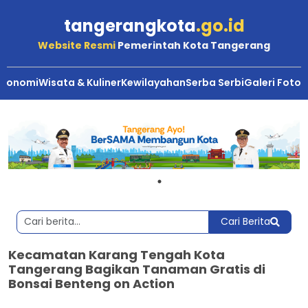
tangerangkota
.go.id
Website Resmi
Pemerintah Kota Tangerang
Ekonomi
Wisata & Kuliner
Kewilayahan
Serba Serbi
Galeri Foto
Cari Berita
Kecamatan Karang Tengah Kota
Tangerang Bagikan Tanaman Gratis di
Bonsai Benteng on Action