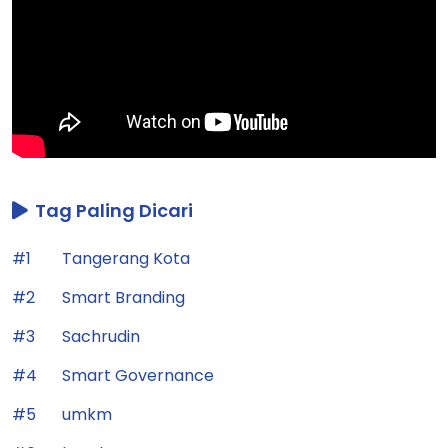
Tag Paling Dicari
#1
Tangerang Kota
#2
Smart Branding
#3
Sachrudin
#4
Smart Governance
#5
umkm