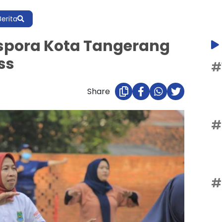
Berita
ispora Kota Tangerang
ss
#
Share
#
#