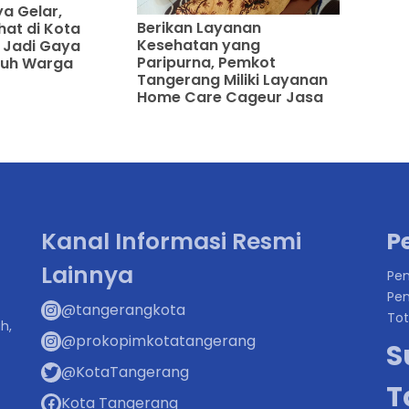
a Gelar,
Berikan Layanan
hat di Kota
Kesehatan yang
 Jadi Gaya
Paripurna, Pemkot
ruh Warga
Tangerang Miliki Layanan
Home Care Cageur Jasa
Kanal Informasi Resmi
P
Lainnya
Pen
Pen
@tangerangkota
Tot
h,
@prokopimkotatangerang
S
@KotaTangerang
T
Kota Tangerang