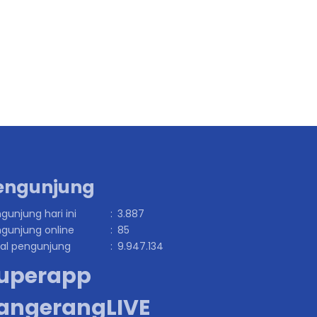
engunjung
gunjung hari ini
:
3.887
gunjung online
:
85
al pengunjung
:
9.947.134
uperapp
angerangLIVE