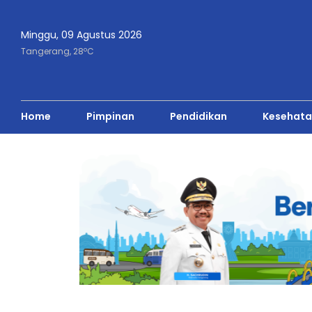
Minggu, 09 Agustus 2026
o
Tangerang,
28
C
Home
Pimpinan
Pendidikan
Kesehata