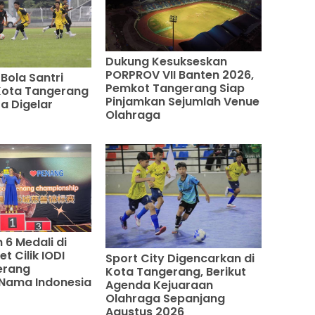
Dukung Kesukseskan
PORPROV VII Banten 2026,
Bola Santri
Pemkot Tangerang Siap
 Kota Tangerang
Pinjamkan Sejumlah Venue
a Digelar
Olahraga
 6 Medali di
t Cilik IODI
Sport City Digencarkan di
erang
Kota Tangerang, Berikut
Nama Indonesia
Agenda Kejuaraan
Olahraga Sepanjang
Agustus 2026