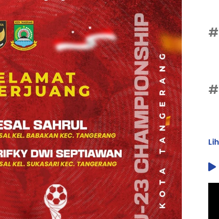
#
#
Li