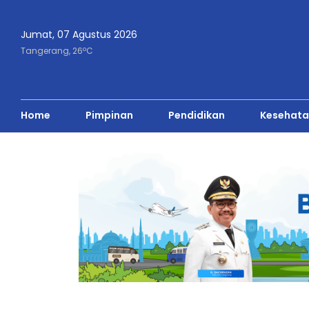
Jumat, 07 Agustus 2026
o
Tangerang,
26
C
Home
Pimpinan
Pendidikan
Kesehata