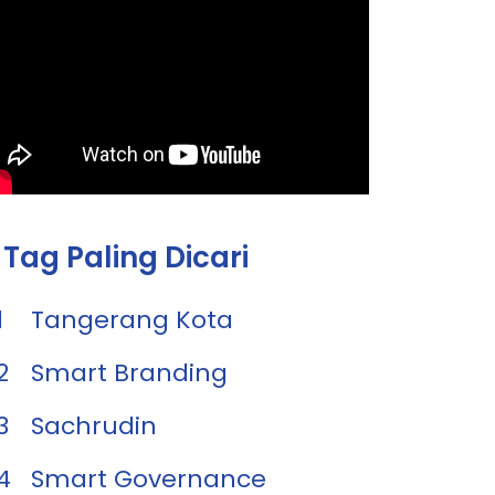
Tag Paling Dicari
1
Tangerang Kota
2
Smart Branding
3
Sachrudin
4
Smart Governance