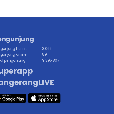
engunjung
gunjung hari ini
:
3.065
gunjung online
:
89
al pengunjung
:
9.895.807
uperapp
angerangLIVE