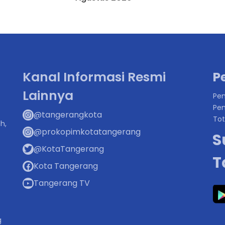
Kanal Informasi Resmi
P
Lainnya
Pen
Pen
@tangerangkota
Tot
h,
@prokopimkotatangerang
S
@KotaTangerang
T
Kota Tangerang
Tangerang TV
g