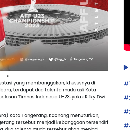
#
estasi yang membanggakan, khususnya di
aru, terdapat dua talenta muda asli Kota
#
elasan Timnas Indonesia U-23, yakni Rifky Dwi
#
ora) Kota Tangerang, Kaonang menuturkan,
gerang tersebut menjadi kebanggaan tersendiri
#
a, dua talenta muda tersebut akan menjadi