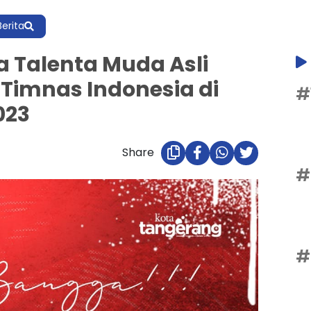
Berita
Talenta Muda Asli
Timnas Indonesia di
#
023
Share
#
#