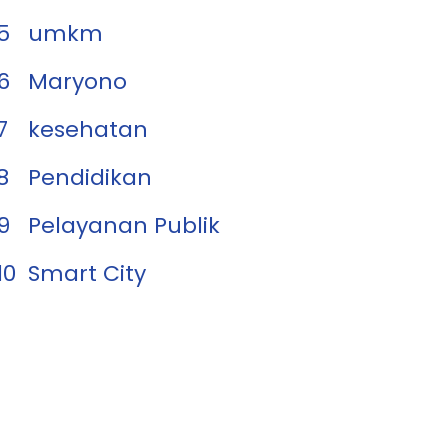
5
umkm
6
Maryono
7
kesehatan
8
Pendidikan
9
Pelayanan Publik
10
Smart City