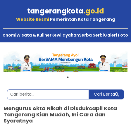
tangerangkota
.go.id
Website Resmi
Pemerintah Kota Tangerang
Ekonomi
Wisata & Kuliner
Kewilayahan
Serba Serbi
Galeri Foto
Cari Berita
Mengurus Akta Nikah di Disdukcapil Kota
Tangerang Kian Mudah, Ini Cara dan
Syaratnya