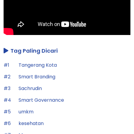
Tag Paling Dicari
#1
Tangerang Kota
#2
Smart Branding
#3
Sachrudin
#4
Smart Governance
#5
umkm
#6
kesehatan