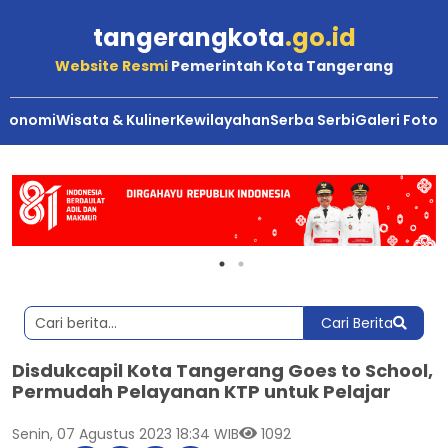
tangerangkota
.go.id
Website Resmi
Pemerintah Kota Tangerang
Ekonomi
Wisata & Kuliner
Kewilayahan
Serba Serbi
Galeri Foto
Cari Berita
Disdukcapil Kota Tangerang Goes to School,
Permudah Pelayanan KTP untuk Pelajar
Senin, 07 Agustus 2023 18:34 WIB
1092