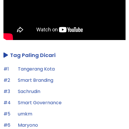
Tag Paling Dicari
#1
Tangerang Kota
#2
Smart Branding
#3
Sachrudin
#4
Smart Governance
#5
umkm
#6
Maryono