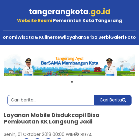
tangerangkota
.go.id
Website Resmi
Pemerintah Kota Tangerang
Ekonomi
Wisata & Kuliner
Kewilayahan
Serba Serbi
Galeri Foto
Cari Berita
Layanan Mobile Disdukcapil Bisa
Pembuatan KK Langsung Jadi
Senin, 01 Oktober 2018 00:00 WIB
8974