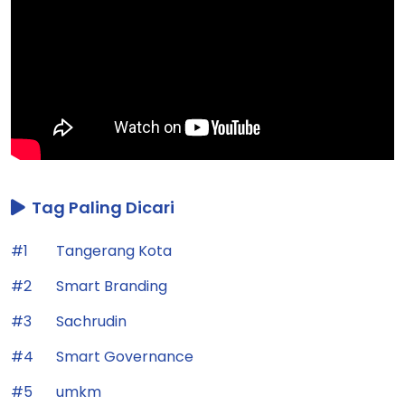
Tag Paling Dicari
#1
Tangerang Kota
#2
Smart Branding
#3
Sachrudin
#4
Smart Governance
#5
umkm