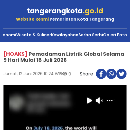
tangerangkota
.go.id
Website Resmi
Pemerintah Kota Tangerang
Ekonomi
Wisata & Kuliner
Kewilayahan
Serba Serbi
Galeri Foto
[HOAKS]
Pemadaman Listrik Global Selama
9 Hari Mulai 18 Juli 2026
Share
Jumat, 12 Juni 2026 10:24 WIB
0