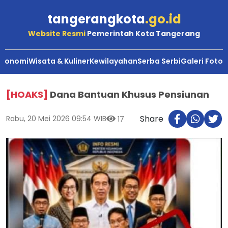
tangerangkota
.go.id
Website Resmi
Pemerintah Kota Tangerang
Ekonomi
Wisata & Kuliner
Kewilayahan
Serba Serbi
Galeri Foto
[HOAKS]
Dana Bantuan Khusus Pensiunan
Share
Rabu, 20 Mei 2026 09:54 WIB
17