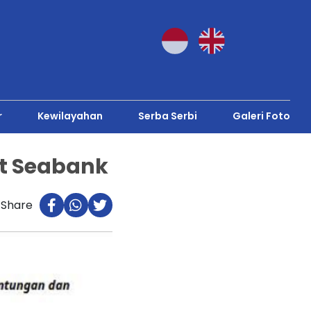
r
Kewilayahan
Serba Serbi
Galeri Foto
it Seabank
Share