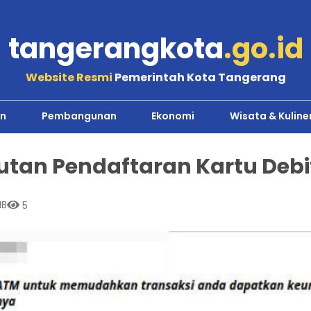
tangerangkota
.go.id
Website Resmi
Pemerintah Kota Tangerang
n
Pembangunan
Ekonomi
Wisata & Kuline
tan Pendaftaran Kartu Deb
IB
5