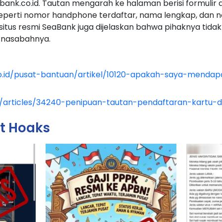
nk.co.id. Tautan mengarah ke halaman berisi formulir 
 seperti nomor handphone terdaftar, nama lengkap, dan 
situs resmi SeaBank juga dijelaskan bahwa pihaknya tid
gi nasabahnya.
.id/pusat-bantuan/artikel/10120-apakah-saya-mendapat
d/articles/34240-penipuan-tautan-pendaftaran-kartu-
it Hoaks