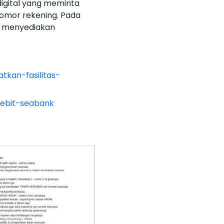
digital yang meminta
nomor rekening. Pada
ak menyediakan
kan-fasilitas-
debit-seabank