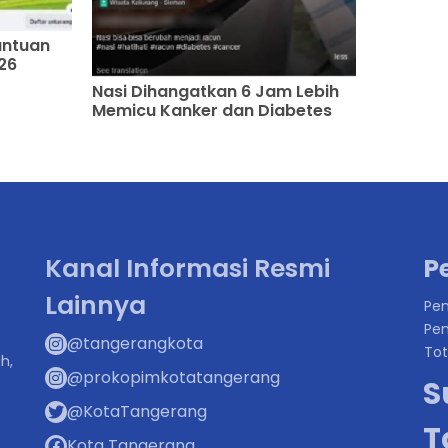
antuan
26
Nasi Dihangatkan 6 Jam Lebih
Memicu Kanker dan Diabetes
Kanal Informasi Resmi
P
Lainnya
Pen
Pen
@tangerangkota
Tot
h,
@prokopimkotatangerang
S
@KotaTangerang
T
Kota Tangerang