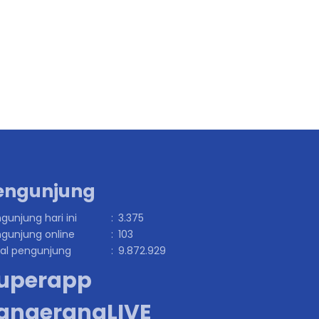
engunjung
gunjung hari ini
:
3.375
gunjung online
:
103
al pengunjung
:
9.872.929
uperapp
angerangLIVE