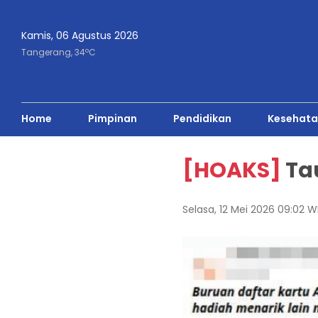
Kamis, 06 Agustus 2026
o
Tangerang,
34
C
Home
Pimpinan
Pendidikan
Kesehata
[HOAKS]
Tau
Selasa, 12 Mei 2026 09:02 W