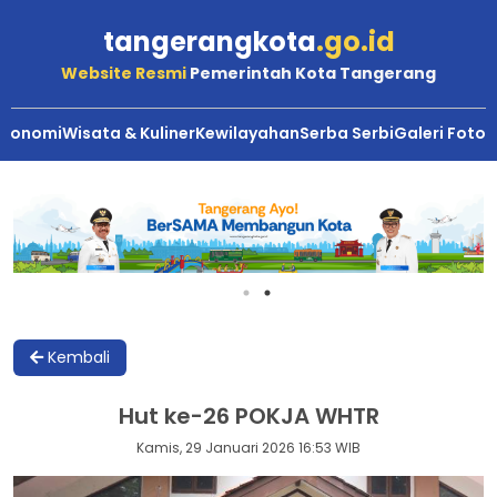
tangerangkota
.go.id
Website Resmi
Pemerintah Kota Tangerang
Ekonomi
Wisata & Kuliner
Kewilayahan
Serba Serbi
Galeri Foto
Hut
ke-
26
POKJA
WHTR
Kembali
Hut ke-26 POKJA WHTR
Kamis, 29 Januari 2026 16:53 WIB