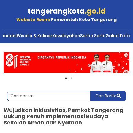
tangerangkota
.go.id
Website Resmi
Pemerintah Kota Tangerang
Ekonomi
Wisata & Kuliner
Kewilayahan
Serba Serbi
Galeri Foto
Cari Berita
Wujudkan Inklusivitas, Pemkot Tangerang
Dukung Penuh Implementasi Budaya
Sekolah Aman dan Nyaman