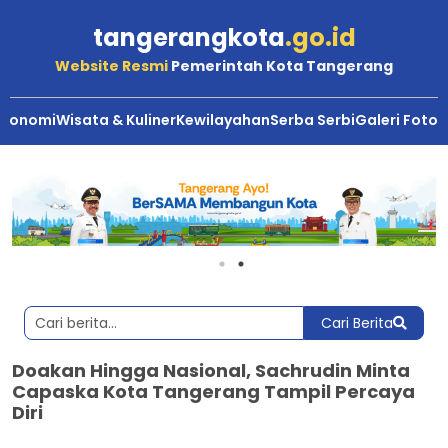
tangerangkota
.go.id
Website Resmi
Pemerintah Kota Tangerang
Ekonomi
Wisata & Kuliner
Kewilayahan
Serba Serbi
Galeri Foto
Cari Berita
Doakan Hingga Nasional, Sachrudin Minta
Capaska Kota Tangerang Tampil Percaya
Diri