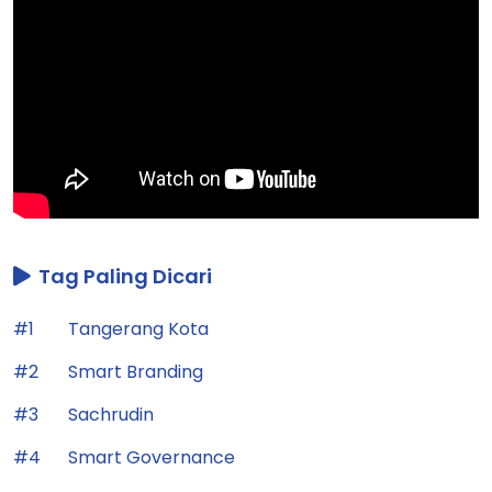
Tag Paling Dicari
#1
Tangerang Kota
#2
Smart Branding
#3
Sachrudin
#4
Smart Governance