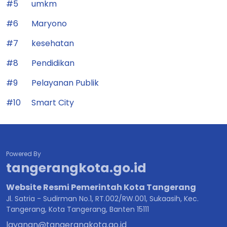
#5
umkm
#6
Maryono
#7
kesehatan
#8
Pendidikan
#9
Pelayanan Publik
#10
Smart City
Powered By
tangerangkota.go.id
Website Resmi Pemerintah Kota Tangerang
Jl. Satria - Sudirman No.1, RT.002/RW.001, Sukaasih, Kec.
Tangerang, Kota Tangerang, Banten 15111
layanan@tangerangkota.go.id