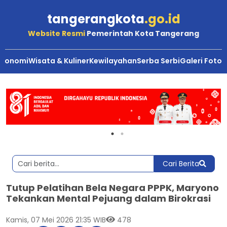
tangerangkota
.go.id
Website Resmi
Pemerintah Kota Tangerang
Ekonomi
Wisata & Kuliner
Kewilayahan
Serba Serbi
Galeri Foto
Cari Berita
Tutup Pelatihan Bela Negara PPPK, Maryono
Tekankan Mental Pejuang dalam Birokrasi
Kamis, 07 Mei 2026 21:35 WIB
478