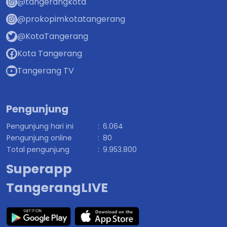
@tangerangkota
@prokopimkotatangerang
@KotaTangerang
Kota Tangerang
Tangerang TV
Pengunjung
Pengunjung hari ini
:
6.064
Pengunjung online
:
80
Total pengunjung
:
9.953.800
Superapp
TangerangLIVE