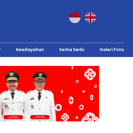
r
Kewilayahan
Serba Serbi
Galeri Foto