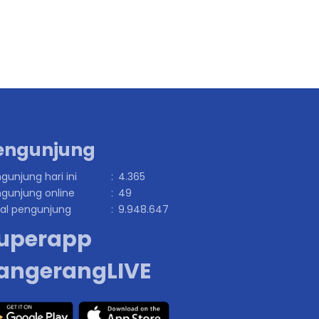
engunjung
gunjung hari ini
:
4.365
gunjung online
:
49
al pengunjung
:
9.948.647
uperapp
angerangLIVE