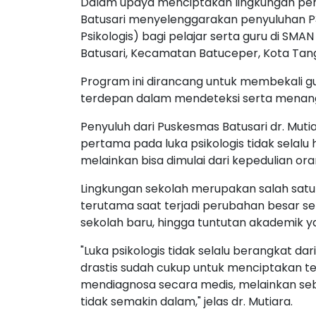
Dalam upaya menciptakan lingkungan pen
Batusari menyelenggarakan penyuluhan P
Psikologis) bagi pelajar serta guru di SMA
Batusari, Kecamatan Batuceper, Kota Tan
Program ini dirancang untuk membekali g
terdepan dalam mendeteksi serta menanga
Penyuluh dari Puskesmas Batusari dr. Muti
pertama pada luka psikologis tidak selalu
melainkan bisa dimulai dari kepedulian ora
Lingkungan sekolah merupakan salah satu
terutama saat terjadi perubahan besar sepe
sekolah baru, hingga tuntutan akademik ya
"Luka psikologis tidak selalu berangkat d
drastis sudah cukup untuk menciptakan tek
mendiagnosa secara medis, melainkan seb
tidak semakin dalam," jelas dr. Mutiara.