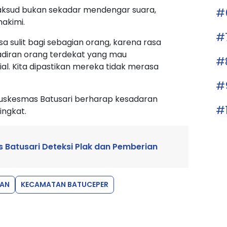
ksud bukan sekadar mendengar suara,
#
akimi.
#
a sulit bagi sebagian orang, karena rasa
hadiran orang terdekat yang mau
#
l. Kita dipastikan mereka tidak merasa
#
, Puskesmas Batusari berharap kesadaran
#
ngkat.
 Batusari Deteksi Plak dan Pemberian
TAN
KECAMATAN BATUCEPER