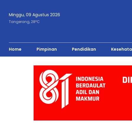
Minggu, 09 Agustus 2026
o
Tangerang,
28
C
Home
Pimpinan
Pendidikan
Kesehata