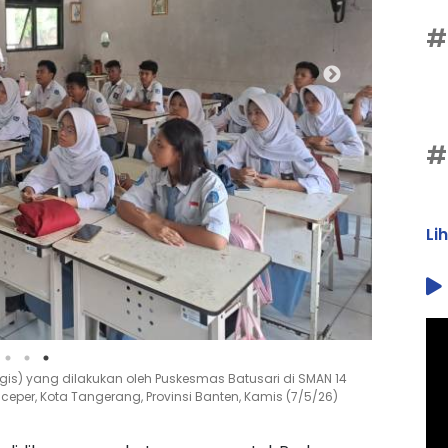
#
#
Li
ogis) yang dilakukan oleh Puskesmas Batusari di SMAN 14
eper, Kota Tangerang, Provinsi Banten, Kamis (7/5/26)