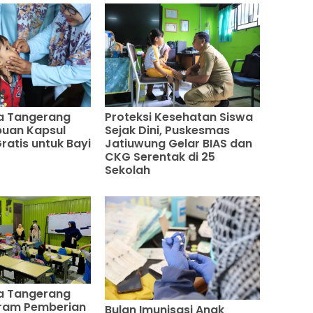
a Tangerang
Proteksi Kesehatan Siswa
buan Kapsul
Sejak Dini, Puskesmas
ratis untuk Bayi
Jatiuwung Gelar BIAS dan
CKG Serentak di 25
Sekolah
a Tangerang
gram Pemberian
Bulan Imunisasi Anak