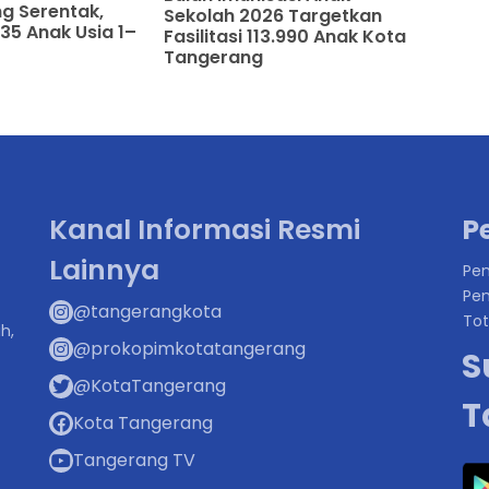
g Serentak,
Sekolah 2026 Targetkan
35 Anak Usia 1–
Fasilitasi 113.990 Anak Kota
Tangerang
Kanal Informasi Resmi
P
Lainnya
Pen
Pen
@tangerangkota
Tot
h,
@prokopimkotatangerang
S
@KotaTangerang
T
Kota Tangerang
Tangerang TV