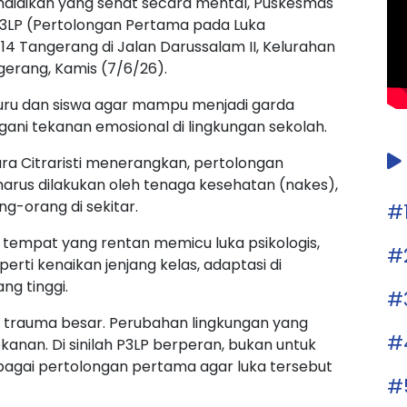
didikan yang sehat secara mental, Puskesmas
3LP (Pertolongan Pertama pada Luka
N 14 Tangerang di Jalan Darussalam II, Kelurahan
gerang, Kamis (7/6/26).
uru dan siswa agar mampu menjadi garda
ni tekanan emosional di lingkungan sekolah.
ara Citraristi menerangkan, pertolongan
 harus dilakukan oleh tenaga kesehatan (nakes),
ng-orang di sekitar.
#
 tempat yang rentan memicu luka psikologis,
#
rti kenaikan jenjang kelas, adaptasi di
ng tinggi.
#
ari trauma besar. Perubahan lingkungan yang
#
anan. Di sinilah P3LP berperan, bukan untuk
agai pertolongan pertama agar luka tersebut
#