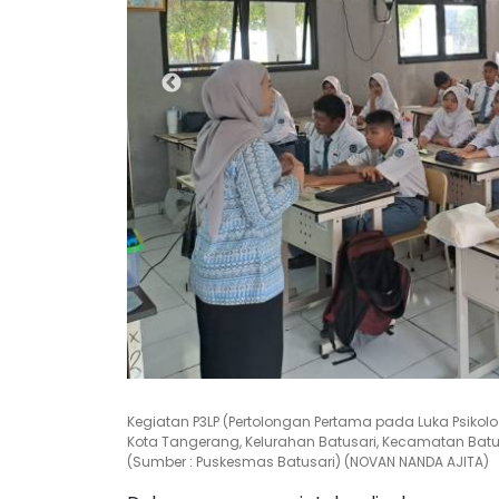
Kegiatan P3LP (Pertolongan Pertama pada Luka Psikol
Kota Tangerang, Kelurahan Batusari, Kecamatan Batuc
(Sumber : Puskesmas Batusari) (NOVAN NANDA AJITA)