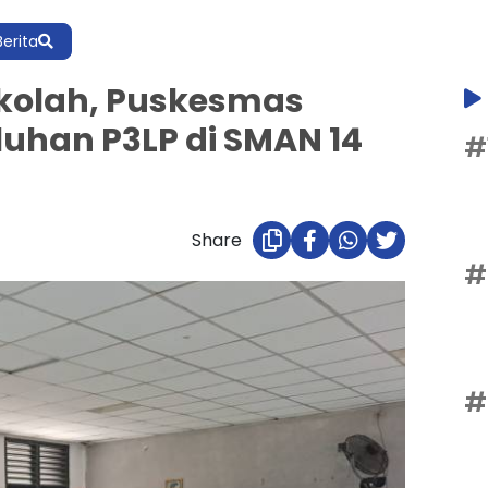
Berita
kolah, Puskesmas
luhan P3LP di SMAN 14
#
Share
#
#