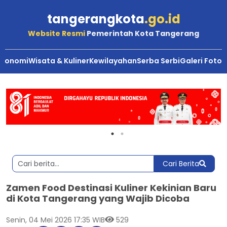
tangerangkota
.go.id
Website Resmi
Pemerintah Kota Tangerang
Ekonomi
Wisata & Kuliner
Kewilayahan
Serba Serbi
Galeri Foto
Cari Berita
Zamen Food Destinasi Kuliner Kekinian Baru
di Kota Tangerang yang Wajib Dicoba
Senin, 04 Mei 2026 17:35 WIB
529